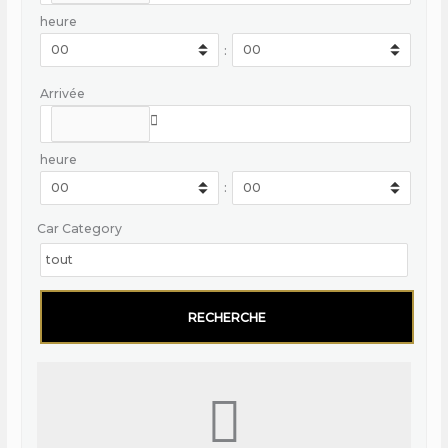
heure
:
Arrivée
heure
:
Car Category