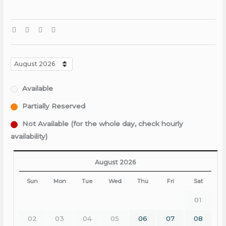
Available
Partially Reserved
Not Available (for the whole day, check hourly
availability)
August 2026
Sun
Mon
Tue
Wed
Thu
Fri
Sat
01
02
03
04
05
06
07
08