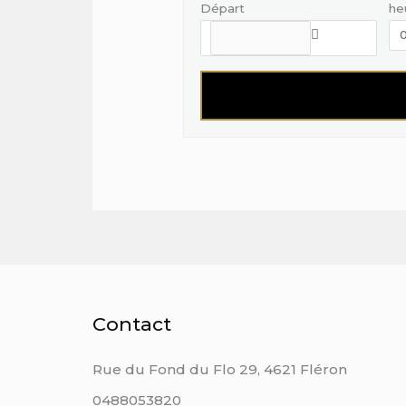
Départ
he
Contact
Rue du Fond du Flo 29, 4621 Fléron
0488053820