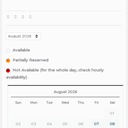
Available
Partially Reserved
Not Available (for the whole day, check hourly
availability)
August 2026
Sun
Mon
Tue
Wed
Thu
Fri
Sat
01
02
03
04
05
06
07
08