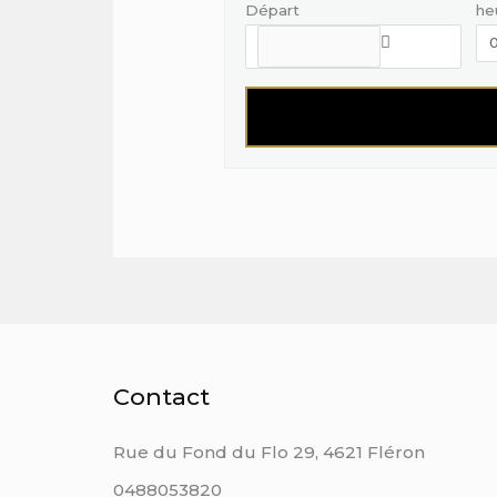
Départ
he
Contact
Rue du Fond du Flo 29, 4621 Fléron
0488053820