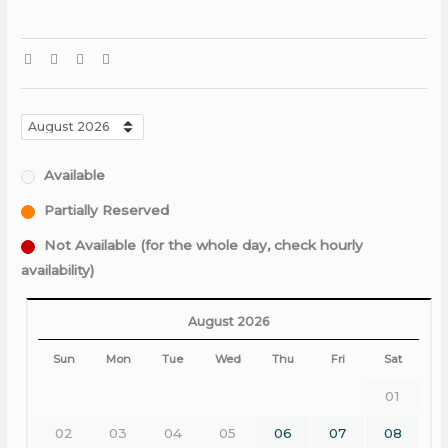
Available
Partially Reserved
Not Available (for the whole day, check hourly
availability)
August 2026
Sun
Mon
Tue
Wed
Thu
Fri
Sat
01
02
03
04
05
06
07
08