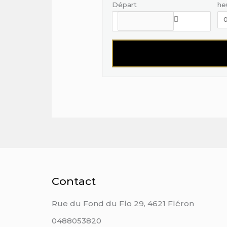
Départ
he
Contact
Rue du Fond du Flo 29, 4621 Fléron
0488053820