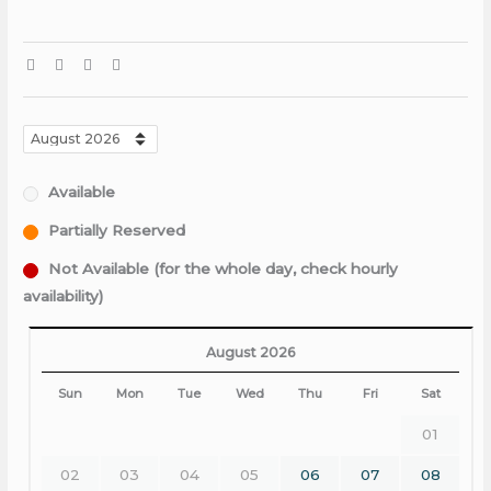
Available
Partially Reserved
Not Available (for the whole day, check hourly
availability)
August 2026
Sun
Mon
Tue
Wed
Thu
Fri
Sat
01
02
03
04
05
06
07
08