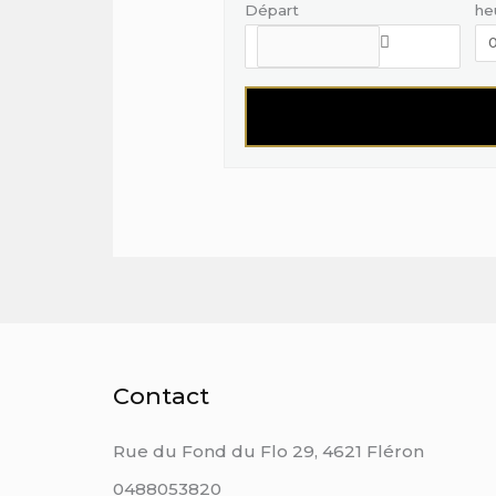
Départ
he
Contact
Rue du Fond du Flo 29, 4621 Fléron
0488053820