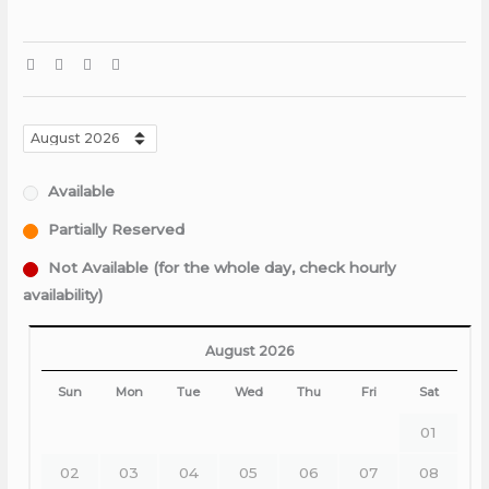
Available
Partially Reserved
Not Available (for the whole day, check hourly
availability)
August 2026
Sun
Mon
Tue
Wed
Thu
Fri
Sat
01
02
03
04
05
06
07
08