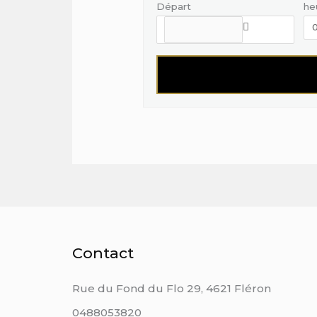
Départ
he
Contact
Rue du Fond du Flo 29, 4621 Fléron
0488053820