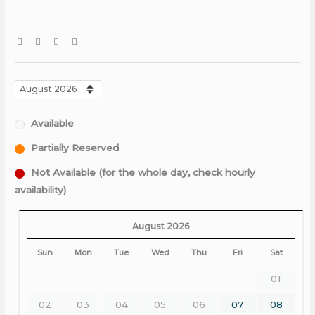
Available
Partially Reserved
Not Available (for the whole day, check hourly
availability)
August 2026
Sun
Mon
Tue
Wed
Thu
Fri
Sat
01
02
03
04
05
06
07
08