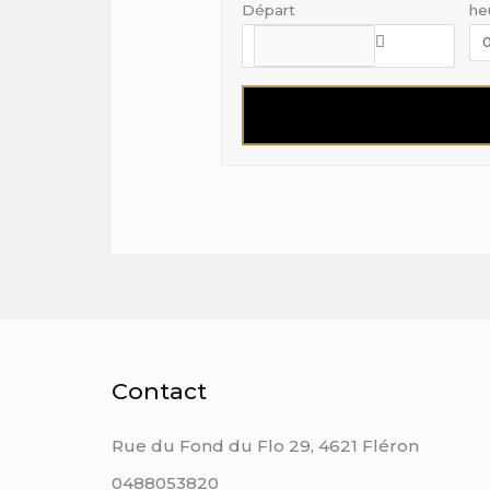
Départ
he
Contact
Rue du Fond du Flo 29, 4621 Fléron
0488053820