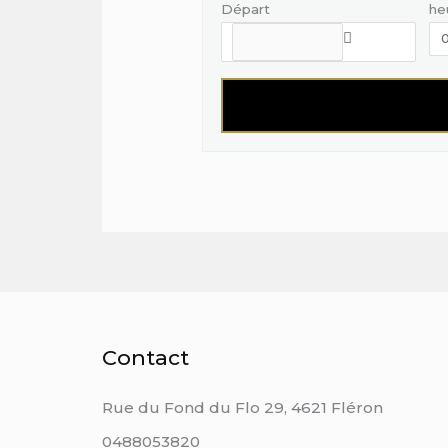
Départ
he
Contact
Rue du Fond du Flo 29, 4621 Fléron
0488053820