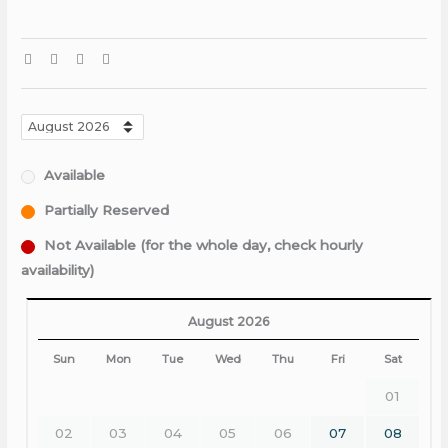
Available
Partially Reserved
Not Available (for the whole day, check hourly
availability)
August 2026
Sun
Mon
Tue
Wed
Thu
Fri
Sat
01
02
03
04
05
06
07
08