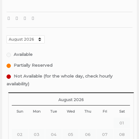
Available
Partially Reserved
Not Available (for the whole day, check hourly
availability)
August 2026
Sun
Mon
Tue
Wed
Thu
Fri
Sat
01
02
03
04
05
06
07
08