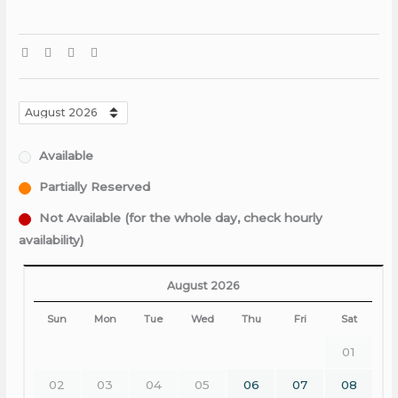
Available
Partially Reserved
Not Available (for the whole day, check hourly
availability)
August 2026
Sun
Mon
Tue
Wed
Thu
Fri
Sat
01
02
03
04
05
06
07
08